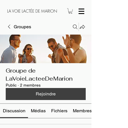
LA VOIE LACTÉE DE MARION
Groupes
Groupe de
LaVoieLacteeDeMarion
Public
·
2 membres
Rejoindre
Discussion
Médias
Fichiers
Membres