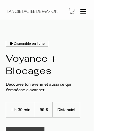
LA VOIE LACTÉE DE MARION
Disponible en ligne
Voyance +
Blocages
Découvre ton avenir et aussi ce qui
t'empêche d'avancer
99
euros
1 h 30 min
1
99 €
Distanciel
3
0
m