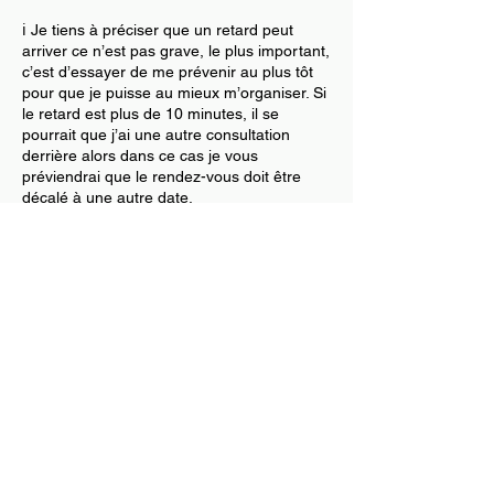
ℹ️ Je tiens à préciser que un retard peut
arriver ce n’est pas grave, le plus important,
c’est d’essayer de me prévenir au plus tôt
pour que je puisse au mieux m’organiser. Si
le retard est plus de 10 minutes, il se
pourrait que j’ai une autre consultation
derrière alors dans ce cas je vous
préviendrai que le rendez-vous doit être
décalé à une autre date.
Je précise également que si il y a un retard
de plus de 15 minutes au prochain rendez
vous et que vous ne m’avez pas prévenu, le
rendez-vous pourrait être annulé et non
remboursable.
⚠️Pour ceux qui souhaiterais annuler leurs
séance mais que le paiement à déjà été fait,
attention, vous payez des taxes lors du
paiement qui elles, ne peuvent être
rendues.
Merci pour votre compréhension🤍